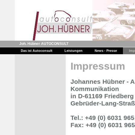
Joh. Hübner AUTOCONSULT
Das ist Autoconsult
Leistungen
News - Presse
Imp
Impressum
Johannes Hübner - AU
Kommunikation
in D-61169 Friedberg
Gebrüder-Lang-Straß
Tel.: +49 (0) 6031 965
Fax: +49 (0) 6031 965